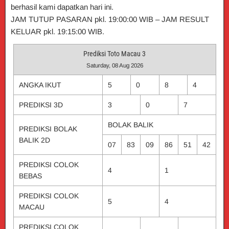
berhasil kami dapatkan hari ini.
JAM TUTUP PASARAN pkl. 19:00:00 WIB – JAM RESULT
KELUAR pkl. 19:15:00 WIB.
Prediksi Toto Macau 3
Saturday, 08 Aug 2026
ANGKA IKUT
5
0
8
4
PREDIKSI 3D
3
0
7
BOLAK BALIK
PREDIKSI BOLAK
BALIK 2D
07
83
09
86
51
42
PREDIKSI COLOK
4
1
BEBAS
PREDIKSI COLOK
5
4
MACAU
PREDIKSI COLOK