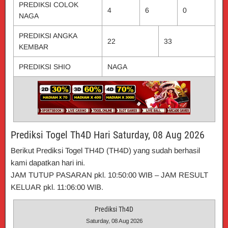
PREDIKSI COLOK
4
6
0
NAGA
PREDIKSI ANGKA
22
33
KEMBAR
PREDIKSI SHIO
NAGA
Prediksi Togel Th4D Hari Saturday, 08 Aug 2026
Berikut Prediksi Togel TH4D (TH4D) yang sudah berhasil
kami dapatkan hari ini.
JAM TUTUP PASARAN pkl. 10:50:00 WIB – JAM RESULT
KELUAR pkl. 11:06:00 WIB.
Prediksi Th4D
Saturday, 08 Aug 2026