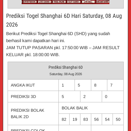
Prediksi Togel Shanghai 6D Hari Saturday, 08 Aug
2026
Berikut Prediksi Togel Shanghai 6D (SHD) yang sudah
berhasil kami dapatkan hari ini.
JAM TUTUP PASARAN pkl. 17:50:00 WIB – JAM RESULT
KELUAR pkl. 18:00:00 WIB.
Prediksi Shanghai 6D
Saturday, 08 Aug 2026
ANGKA IKUT
1
5
8
7
PREDIKSI 3D
5
2
0
BOLAK BALIK
PREDIKSI BOLAK
BALIK 2D
82
19
83
56
54
50
PREDIKSI COLOK