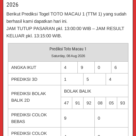
2026
Berikut Prediksi Togel TOTO MACAU 1 (TTM 1) yang sudah
berhasil kami dapatkan hari ini.
JAM TUTUP PASARAN pkl. 13:00:00 WIB – JAM RESULT
KELUAR pkl. 13:15:00 WIB.
Prediksi Toto Macau 1
Saturday, 08 Aug 2026
ANGKA IKUT
4
9
0
6
PREDIKSI 3D
1
5
4
BOLAK BALIK
PREDIKSI BOLAK
BALIK 2D
47
91
92
08
05
93
PREDIKSI COLOK
9
0
BEBAS
PREDIKSI COLOK