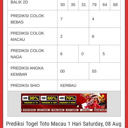
BALIK 2D
30
35
31
79
64
68
PREDIKSI COLOK
7
4
BEBAS
PREDIKSI COLOK
2
6
MACAU
PREDIKSI COLOK
6
0
5
NAGA
PREDIKSI ANGKA
00
55
KEMBAR
PREDIKSI SHIO
KERBAU
Prediksi Togel Toto Macau 1 Hari Saturday, 08 Aug