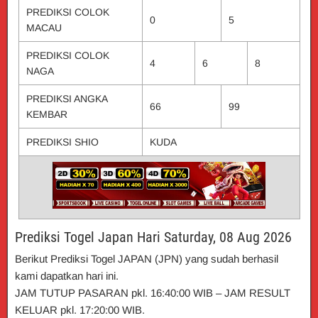
PREDIKSI COLOK
0
5
MACAU
PREDIKSI COLOK
4
6
8
NAGA
PREDIKSI ANGKA
66
99
KEMBAR
PREDIKSI SHIO
KUDA
Prediksi Togel Japan Hari Saturday, 08 Aug 2026
Berikut Prediksi Togel JAPAN (JPN) yang sudah berhasil
kami dapatkan hari ini.
JAM TUTUP PASARAN pkl. 16:40:00 WIB – JAM RESULT
KELUAR pkl. 17:20:00 WIB.