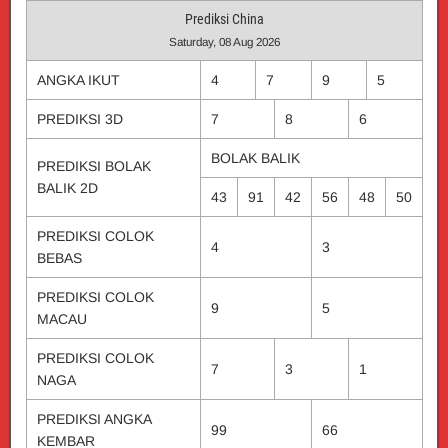
Prediksi China
Saturday, 08 Aug 2026
ANGKA IKUT
4
7
9
5
PREDIKSI 3D
7
8
6
BOLAK BALIK
PREDIKSI BOLAK
BALIK 2D
43
91
42
56
48
50
PREDIKSI COLOK
4
3
BEBAS
PREDIKSI COLOK
9
5
MACAU
PREDIKSI COLOK
7
3
1
NAGA
PREDIKSI ANGKA
99
66
KEMBAR