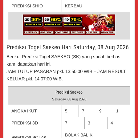
PREDIKSI SHIO
KERBAU
Prediksi Togel Saekeo Hari Saturday, 08 Aug 2026
Berikut Prediksi Togel SAEKEO (SK) yang sudah berhasil
kami dapatkan hari ini.
JAM TUTUP PASARAN pkl. 13:50:00 WIB – JAM RESULT
KELUAR pkl. 14:07:00 WIB.
Prediksi Saekeo
Saturday, 08 Aug 2026
ANGKA IKUT
5
7
9
1
PREDIKSI 3D
7
3
4
BOLAK BALIK
PREDIKSI BOLAK