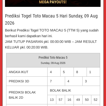
Prediksi Togel Toto Macau 5 Hari Sunday, 09 Aug
2026
Berikut Prediksi Togel TOTO MACAU 5 (TTM 5) yang sudah
berhasil kami dapatkan hari ini.
JAM TUTUP PASARAN pkl. 00:00:00 WIB – JAM RESULT
KELUAR pkl. 00:20:00 WIB.
Prediksi Toto Macau 5
Sunday, 09 Aug 2026
ANGKA IKUT
4
5
8
1
PREDIKSI 3D
7
4
3
BOLAK BALIK
PREDIKSI BOLAK
BALIK 2D
13
57
16
49
50
52