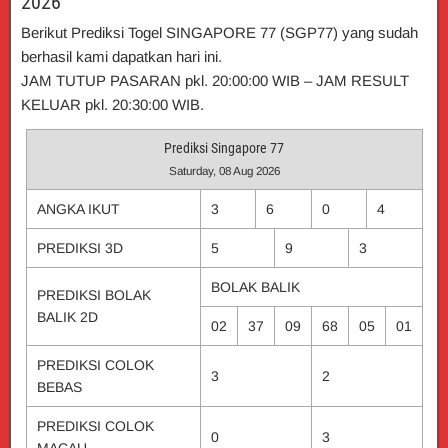
2026
Berikut Prediksi Togel SINGAPORE 77 (SGP77) yang sudah
berhasil kami dapatkan hari ini.
JAM TUTUP PASARAN pkl. 20:00:00 WIB – JAM RESULT
KELUAR pkl. 20:30:00 WIB.
Prediksi Singapore 77
Saturday, 08 Aug 2026
ANGKA IKUT
3
6
0
4
PREDIKSI 3D
5
9
3
BOLAK BALIK
PREDIKSI BOLAK
BALIK 2D
02
37
09
68
05
01
PREDIKSI COLOK
3
2
BEBAS
PREDIKSI COLOK
0
3