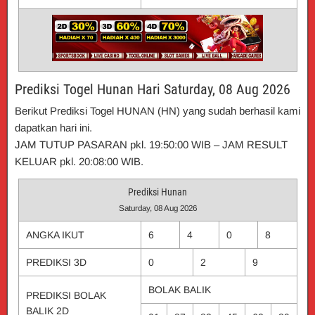
Prediksi Togel Hunan Hari Saturday, 08 Aug 2026
Berikut Prediksi Togel HUNAN (HN) yang sudah berhasil kami
dapatkan hari ini.
JAM TUTUP PASARAN pkl. 19:50:00 WIB – JAM RESULT
KELUAR pkl. 20:08:00 WIB.
Prediksi Hunan
Saturday, 08 Aug 2026
ANGKA IKUT
6
4
0
8
PREDIKSI 3D
0
2
9
BOLAK BALIK
PREDIKSI BOLAK
BALIK 2D