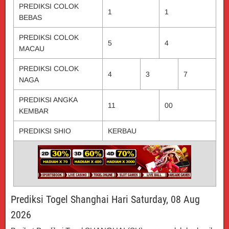
PREDIKSI COLOK
1
1
BEBAS
PREDIKSI COLOK
5
4
MACAU
PREDIKSI COLOK
4
3
7
NAGA
PREDIKSI ANGKA
11
00
KEMBAR
PREDIKSI SHIO
KERBAU
Prediksi Togel Shanghai Hari Saturday, 08 Aug
2026