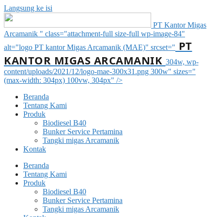
Langsung ke isi
PT Kantor Migas
Arcamanik " class="attachment-full size-full wp-image-84"
PT
alt="logo PT kantor Migas Arcamanik (MAE)" srcset="
KANTOR MIGAS ARCAMANIK
304w, wp-
content/uploads/2021/12/logo-mae-300x31.png 300w" sizes="
(max-width: 304px) 100vw, 304px" />
Beranda
Tentang Kami
Produk
Biodiesel B40
Bunker Service Pertamina
Tangki migas Arcamanik
Kontak
Beranda
Tentang Kami
Produk
Biodiesel B40
Bunker Service Pertamina
Tangki migas Arcamanik