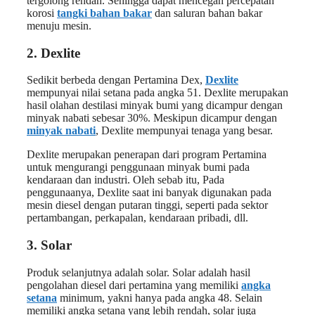
tergolong rendah. Sehingga dapat mencegah percepatan
korosi
tangki bahan bakar
dan saluran bahan bakar
menuju mesin.
2. Dexlite
Sedikit berbeda dengan Pertamina Dex,
Dexlite
mempunyai nilai setana pada angka 51. Dexlite merupakan
hasil olahan destilasi minyak bumi yang dicampur dengan
minyak nabati sebesar 30%. Meskipun dicampur dengan
minyak nabati
, Dexlite mempunyai tenaga yang besar.
Dexlite merupakan penerapan dari program Pertamina
untuk mengurangi penggunaan minyak bumi pada
kendaraan dan industri. Oleh sebab itu, Pada
penggunaanya, Dexlite saat ini banyak digunakan pada
mesin diesel dengan putaran tinggi, seperti pada sektor
pertambangan, perkapalan, kendaraan pribadi, dll.
3. Solar
Produk selanjutnya adalah solar. Solar adalah hasil
pengolahan diesel dari pertamina yang memiliki
angka
setana
minimum, yakni hanya pada angka 48. Selain
memiliki angka setana yang lebih rendah, solar juga