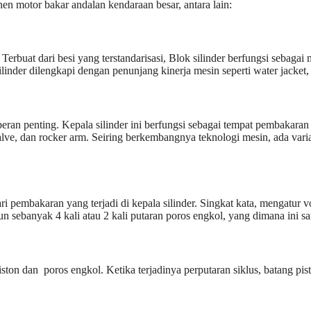
n motor bakar andalan kendaraan besar, antara lain:
Terbuat dari besi yang terstandarisasi, Blok silinder berfungsi sebag
ilinder dilengkapi dengan penunjang kinerja mesin seperti water jacket,
 peran penting. Kepala silinder ini berfungsi sebagai tempat pembakar
 valve, dan rocker arm. Seiring berkembangnya teknologi mesin, ada var
i pembakaran yang terjadi di kepala silinder. Singkat kata, mengatur v
un sebanyak 4 kali atau 2 kali putaran poros engkol, yang dimana ini s
ston dan poros engkol. Ketika terjadinya perputaran siklus, batang pi