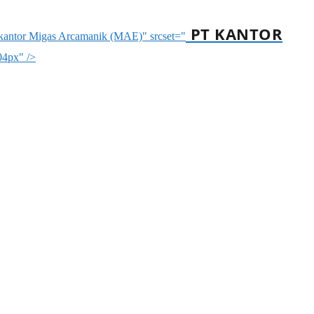
PT KANTOR
T kantor Migas Arcamanik (MAE)" srcset="
04px" />