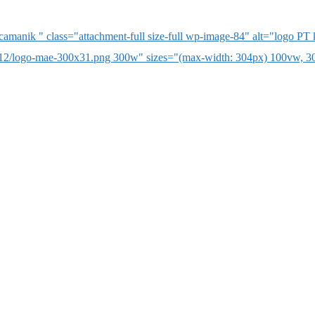
manik " class="attachment-full size-full wp-image-84" alt="logo P
/12/logo-mae-300x31.png 300w" sizes="(max-width: 304px) 100vw, 3