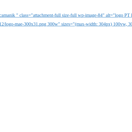
manik " class="attachment-full size-full wp-image-84" alt="logo P
/12/logo-mae-300x31.png 300w" sizes="(max-width: 304px) 100vw, 3