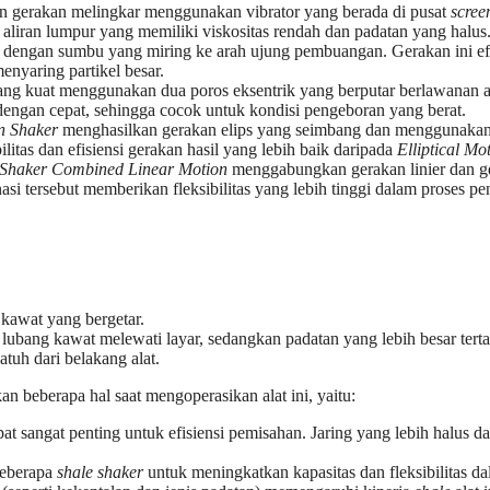
 gerakan melingkar menggunakan vibrator yang berada di pusat
scree
g aliran lumpur yang memiliki viskositas rendah dan padatan yang halus
ps dengan sumbu yang miring ke arah ujung pembuangan. Gerakan ini ef
enyaring partikel besar.
ang kuat menggunakan dua poros eksentrik yang berputar berlawanan ar
engan cepat, sehingga cocok untuk kondisi pengeboran yang berat.
on Shaker
menghasilkan gerakan elips yang seimbang dan menggunakan p
ilitas dan efisiensi gerakan hasil yang lebih baik daripada
Elliptical Mo
 Shaker Combined Linear Motion
menggabungkan gerakan linier dan ge
si tersebut memberikan fleksibilitas yang lebih tinggi dalam proses p
 kawat yang bergetar.
 lubang kawat melewati layar, sedangkan padatan yang lebih besar tertah
tuh dari belakang alat.
n beberapa hal saat mengoperasikan alat ini, yaitu:
at sangat penting untuk efisiensi pemisahan. Jaring yang lebih halus d
beberapa
shale shaker
untuk meningkatkan kapasitas dan fleksibilitas d