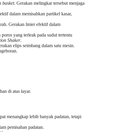
n basket
. Gerakan melingkar tersebut menjaga
.
ektif dalam memisahkan partikel kasar,
ah. Gerakan linier efektif dalam
oros yang terleak pada sudut tertentu
tion Shaker
.
rakan elips seimbang dalam satu mesin.
engeboran.
an di atas layar.
apat menangkap lebih banyak padatan, tetapi
alam pemisahan padatan.