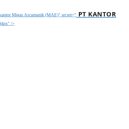
PT KANTOR
T kantor Migas Arcamanik (MAE)" srcset="
04px" />