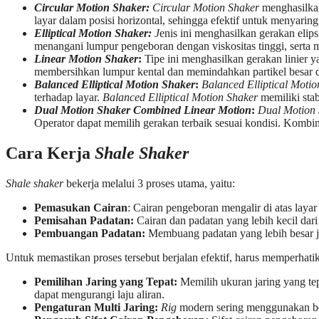
Circular Motion Shaker:
Circular Motion Shaker
menghasilkan
layar dalam posisi horizontal, sehingga efektif untuk menyarin
Elliptical Motion Shaker:
J
enis ini menghasilkan gerakan eli
menangani lumpur pengeboran dengan viskositas tinggi, serta m
Linear Motion Shaker
:
Tipe ini menghasilkan gerakan linier y
membersihkan lumpur kental dan memindahkan partikel besar d
Balanced Elliptical Motion Shaker
:
Balanced Elliptical Moti
terhadap layar.
Balanced Elliptical Motion Shaker
memiliki stab
Dual Motion Shaker Combined Linear Motion
:
Dual Motion
Operator dapat memilih gerakan terbaik sesuai kondisi. Kombina
Cara Kerja
Shale Shaker
Shale shaker
bekerja melalui 3 proses utama, yaitu:
Pemasukan Cairan
: Cairan pengeboran mengalir di atas layar
Pemisahan Padatan:
Cairan dan padatan yang lebih kecil dari
Pembuangan Padatan:
Membuang padatan yang lebih besar ja
Untuk memastikan proses tersebut berjalan efektif, harus memperhatika
Pemilihan Jaring yang Tepat:
Memilih ukuran jaring yang tep
dapat mengurangi laju aliran.
Pengaturan Multi Jaring:
Rig
modern sering menggunakan 