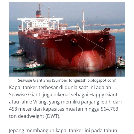
Seawise Giant Ship (Sumber: longestship.blogspot.com)
Kapal tanker terbesar di dunia saat ini adalah
Seawise Giant, juga dikenal sebagai Happy Giant
atau Jahre Viking, yang memiliki panjang lebih dari
458 meter dan kapasitas muatan hingga 564.763
ton deadweight (DWT).
Jepang membangun kapal tanker ini pada tahun